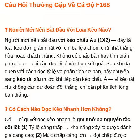
Câu Hỏi Thường Gặp Về Cá Độ F168
❓ Người Mới Nên Bắt Đầu Với Loại Kèo Nào?
Người mới nên bắt đầu với
kèo châu Âu (1X2)
— đây là
loại kèo đơn giản nhất với chỉ ba lựa chọn: chủ nhà thắng,
hòa hoặc khách thắng. Không có chấp bàn hay tính toán
phức tạp — chỉ cần đọc tỷ lệ và chọn kết quả. Sau khi đã
quen với cách đọc tỷ lệ và phân tích cơ bản, hãy chuyển
sang
kèo tài xỉu
trước khi tiếp cận kèo châu Á — vì kèo tài
xỉu không cần dự đoán đội thắng, chỉ cần phân tích tổng
bàn thắng.
❓ Có Cách Nào Đọc Kèo Nhanh Hơn Không?
Có — bí quyết đọc kèo nhanh là
ghi nhớ ba nguyên tắc
cốt lõi
:
(1)
Tỷ lệ càng thấp → khả năng xảy ra được đánh
giá càng cao;
(2)
Mức chấp càng lớn → đội chấp được