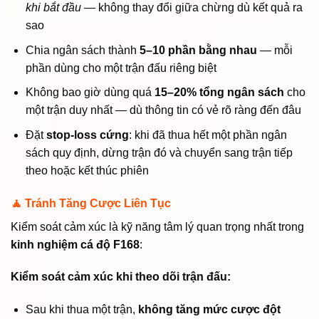
khi bắt đầu
— không thay đổi giữa chừng dù kết quả ra
sao
Chia ngân sách thành
5–10 phần bằng nhau
— mỗi
phần dùng cho một trận đấu riêng biệt
Không bao giờ dùng quá
15–20% tổng ngân sách
cho
một trận duy nhất — dù thông tin có vẻ rõ ràng đến đâu
Đặt
stop-loss cứng
: khi đã thua hết một phần ngân
sách quy định, dừng trận đó và chuyển sang trận tiếp
theo hoặc kết thúc phiên
🧘 Tránh Tăng Cược Liên Tục
Kiểm soát cảm xúc là kỹ năng tâm lý quan trọng nhất trong
kinh nghiệm cá độ F168
:
Kiểm soát cảm xúc khi theo dõi trận đấu:
Sau khi thua một trận,
không tăng mức cược đột