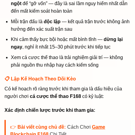
ngột
để “gỡ vốn” — đây là sai lầm nguy hiểm nhất dẫn
đến mất kiểm soát hoàn toàn
Mỗi trận đấu là
độc lập
— kết quả trận trước không ảnh
hưởng đến xác suất trận sau
Khi cảm thấy bực bội hoặc mất bình tĩnh —
dừng lại
ngay
, nghỉ ít nhất 15–30 phút trước khi tiếp tục
Xem cá cược thể thao là trải nghiệm giải trí — không
phải nguồn thu nhập hay cách kiếm sống
📋 Lập Kế Hoạch Theo Dõi Kèo
Có kế hoạch rõ ràng trước khi tham gia là dấu hiệu của
người chơi
cá cược thể thao F168
có kỷ luật:
Xác định chiến lược trước khi tham gia:
👉
Bài viết cùng chủ đề:
Cách Chơi
Game
Blockchain F168
Chi Tiết