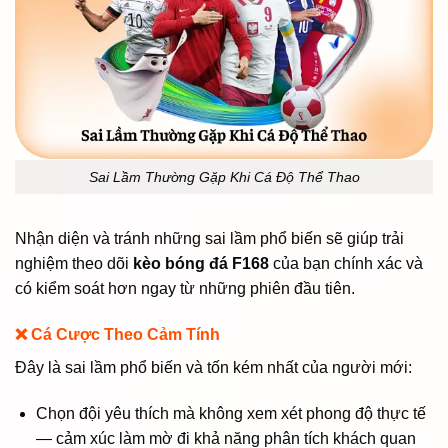
Sai Lầm Thường Gặp Khi Cá Độ Thể Thao
Nhận diện và tránh những sai lầm phổ biến sẽ giúp trải
nghiệm theo dõi
kèo bóng đá F168
của bạn chính xác và
có kiểm soát hơn ngay từ những phiên đầu tiên.
❌ Cá Cược Theo Cảm Tính
Đây là sai lầm phổ biến và tốn kém nhất của người mới:
Chọn đội yêu thích mà không xem xét phong độ thực tế
— cảm xúc làm mờ đi khả năng phân tích khách quan