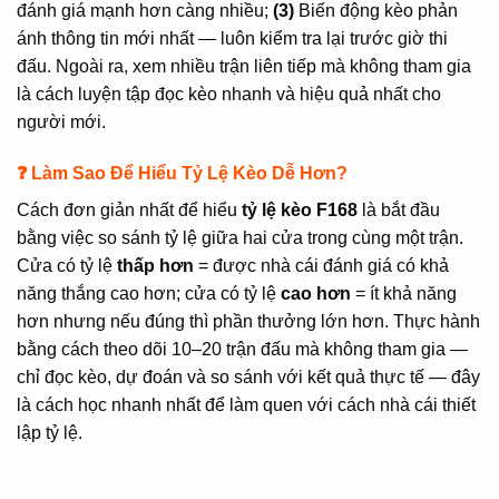
đánh giá mạnh hơn càng nhiều;
(3)
Biến động kèo phản
ánh thông tin mới nhất — luôn kiểm tra lại trước giờ thi
đấu. Ngoài ra, xem nhiều trận liên tiếp mà không tham gia
là cách luyện tập đọc kèo nhanh và hiệu quả nhất cho
người mới.
❓ Làm Sao Để Hiểu Tỷ Lệ Kèo Dễ Hơn?
Cách đơn giản nhất để hiểu
tỷ lệ kèo F168
là bắt đầu
bằng việc so sánh tỷ lệ giữa hai cửa trong cùng một trận.
Cửa có tỷ lệ
thấp hơn
= được nhà cái đánh giá có khả
năng thắng cao hơn; cửa có tỷ lệ
cao hơn
= ít khả năng
hơn nhưng nếu đúng thì phần thưởng lớn hơn. Thực hành
bằng cách theo dõi 10–20 trận đấu mà không tham gia —
chỉ đọc kèo, dự đoán và so sánh với kết quả thực tế — đây
là cách học nhanh nhất để làm quen với cách nhà cái thiết
lập tỷ lệ.