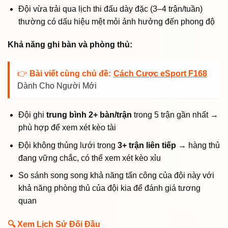
Đội vừa trải qua lịch thi đấu dày đặc (3–4 trận/tuần)
thường có dấu hiệu mệt mỏi ảnh hưởng đến phong độ
Khả năng ghi bàn và phòng thủ:
👉
Bài viết cùng chủ đề:
Cách Cược eSport F168
Dành Cho Người Mới
Đội ghi
trung bình 2+ bàn/trận
trong 5 trận gần nhất →
phù hợp để xem xét kèo tài
Đội không thủng lưới trong
3+ trận liên tiếp
→ hàng thủ
đang vững chắc, có thể xem xét kèo xỉu
So sánh song song khả năng tấn công của đội này với
khả năng phòng thủ của đội kia để đánh giá tương
quan
🔍 Xem Lịch Sử Đối Đầu