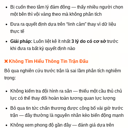
Bị cuốn theo tâm lý đám đông — thấy nhiều người chọn
một bên thì vội vàng theo mà không phân tích
Đưa ra quyết định dựa trên “linh cảm” thay vì dữ liệu
thực tế
Giải pháp:
Luôn liệt kê ít nhất
3 lý do có cơ sở
trước
khi đưa ra bất kỳ quyết định nào
❌ Không Tìm Hiểu Thông Tin Trận Đấu
Bỏ qua nghiên cứu trước trận là sai lầm phân tích nghiêm
trọng:
Không kiểm tra đội hình ra sân — thiếu một cầu thủ chủ
lực có thể thay đổi hoàn toàn tương quan lực lượng
Bỏ qua tin tức chấn thương được công bố vài giờ trước
trận — đây thường là nguyên nhân kèo biến động mạnh
Không xem phong độ gần đây — đánh giá dựa trên