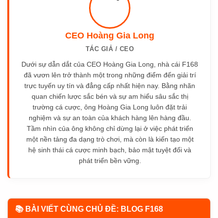
Mẹo Bắn Cá F168 Ăn Xu Dễ Áp Dụng Cho Người Mới
➤
CEO Hoàng Gia Long
Cách Bắn Cá F168 Thắng Hiệu Quả Cho Người Mới
➤
TÁC GIẢ / CEO
Dưới sự dẫn dắt của CEO Hoàng Gia Long, nhà cái F168
Mẹo Săn Jackpot F168 Dành Cho Người Mới
➤
đã vươn lên trở thành một trong những điểm đến giải trí
trực tuyến uy tín và đẳng cấp nhất hiện nay. Bằng nhãn
Cách Chơi Nổ Hũ F168 Cho Người Mới Bắt Đầu
➤
quan chiến lược sắc bén và sự am hiểu sâu sắc thị
trường cá cược, ông Hoàng Gia Long luôn đặt trải
Thủ Thuật Đánh Bài F168 Giúp Người Chơi Nâng Cao
➤
nghiệm và sự an toàn của khách hàng lên hàng đầu.
Kinh Nghiệm
Tầm nhìn của ông không chỉ dừng lại ở việc phát triển
một nền tảng đa dạng trò chơi, mà còn là kiến tạo một
Cách Chơi Game Bài F168 Cho Người Mới Bắt Đầu
➤
hệ sinh thái cá cược minh bạch, bảo mật tuyệt đối và
phát triển bền vững.
Mẹo Chơi Baccarat F168 Hiệu Quả
➤
Cách Chơi Casino F168 Cho Người Mới
➤
📚 BÀI VIẾT CÙNG CHỦ ĐỀ: BLOG F168