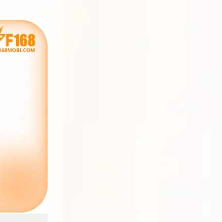
i F168 Cho
e/iPad
 Sánh App
Android vs
hi Sử Dụng
Tải App F168
hường Gặp
p F168 (FAQ)