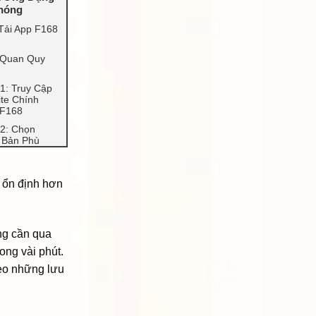
hóng
Tải App F168
 Quan Quy
1: Truy Cập
te Chính
 F168
2: Chọn
 Bản Phù
3: Tải Tệp
t Về Thiết Bị
g ổn định hơn
4: Cài Đặt
Dụng
5: Đăng
g cần qua
và Sử Dụng
ong vài phút.
Chi Tiết
heo những lưu
 Hệ Điều
i F168 Cho
id