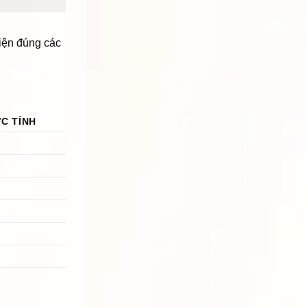
iện đúng các
C TÍNH