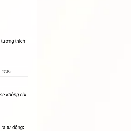
 tương thích
AM 2GB+
 sẽ không cài
 ra tự động: