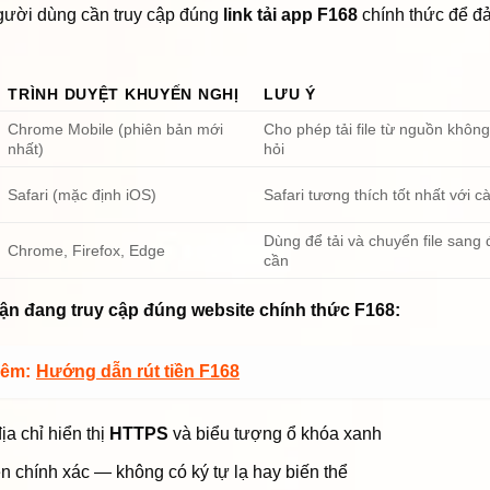
người dùng cần truy cập đúng
link tải app F168
chính thức để đ
TRÌNH DUYỆT KHUYẾN NGHỊ
LƯU Ý
Chrome Mobile (phiên bản mới
Cho phép tải file từ nguồn khôn
nhất)
hỏi
Safari (mặc định iOS)
Safari tương thích tốt nhất với c
Dùng để tải và chuyển file sang 
Chrome, Firefox, Edge
cần
ận đang truy cập đúng website chính thức F168:
hêm:
Hướng dẫn rút tiền F168
a chỉ hiển thị
HTTPS
và biểu tượng ổ khóa xanh
 chính xác — không có ký tự lạ hay biến thể