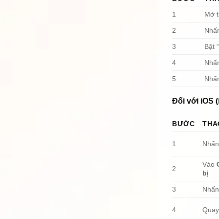
1
Mở 
2
Nhấn
3
Bật 
4
Nhấ
5
Nhấ
Đối với iOS 
BƯỚC
THA
1
Nhấ
Vào
2
bị
3
Nhấn 
4
Quay 