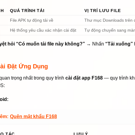
NH
QUÁ TRÌNH TẢI
VỊ TRÍ LƯU FILE
File APK tự động tải về
Thư mục Downloads trên đ
Hệ thống yêu cầu xác nhận cài đặt
Tự động chuyển sang màn 
yệt hỏi “Có muốn tải file này không?”
→ Nhấn
“Tải xuống”
ài Đặt Ứng Dụng
uan trọng nhất trong quy trình
cài đặt app F168
— quy trình k
OS:
oid:
hêm:
Quên mật khẩu F168
O TÁC
LƯU Ý