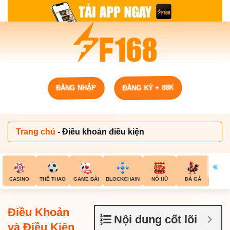
Chuyển
đến
nội
dung
ĐĂNG NHẬP
ĐĂNG KÝ + 88K
Trang chủ
-
Điều khoản điều kiện
CASINO
THỂ THAO
GAME BÀI
BLOCKCHAIN
NỔ HŨ
ĐÁ GÀ
E-SP
Điều Khoản
Nội dung cốt lõi
và Điều Kiện