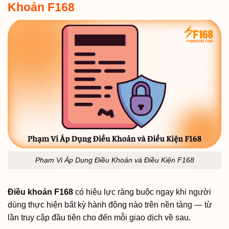
Khoản F168
Phạm Vi Áp Dụng Điều Khoản và Điều Kiện F168
Điều khoản F168
có hiệu lực ràng buộc ngay khi người
dùng thực hiện bất kỳ hành động nào trên nền tảng — từ
lần truy cập đầu tiên cho đến mỗi giao dịch về sau.