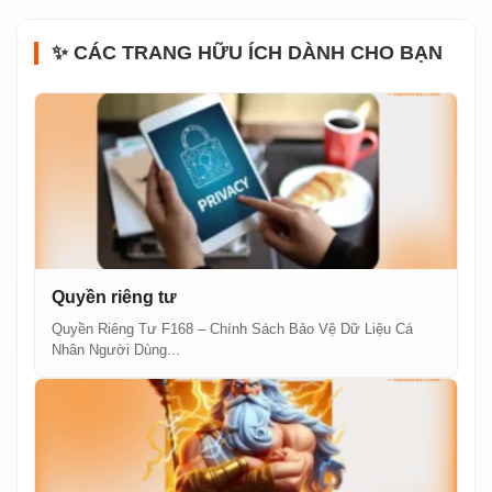
✨ CÁC TRANG HỮU ÍCH DÀNH CHO BẠN
Quyền riêng tư
Quyền Riêng Tư F168 – Chính Sách Bảo Vệ Dữ Liệu Cá
Nhân Người Dùng...