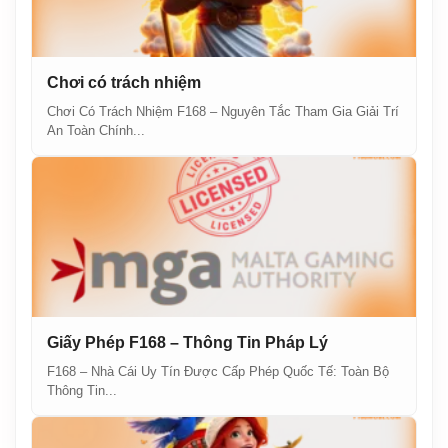
Chơi có trách nhiệm
Chơi Có Trách Nhiệm F168 – Nguyên Tắc Tham Gia Giải Trí
An Toàn Chính...
Giấy Phép F168 – Thông Tin Pháp Lý
F168 – Nhà Cái Uy Tín Được Cấp Phép Quốc Tế: Toàn Bộ
Thông Tin...