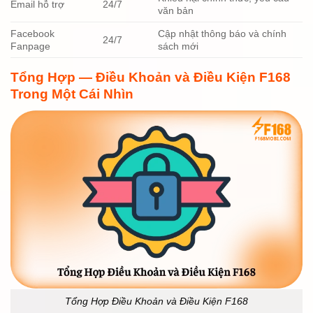
Email hỗ trợ
24/7
văn bản
Facebook
Cập nhật thông báo và chính
24/7
Fanpage
sách mới
Tổng Hợp — Điều Khoản và Điều Kiện F168
Trong Một Cái Nhìn
Tổng Hợp Điều Khoản và Điều Kiện F168