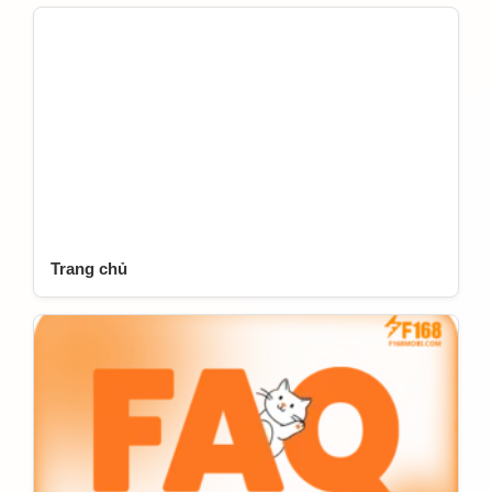
Trang chủ