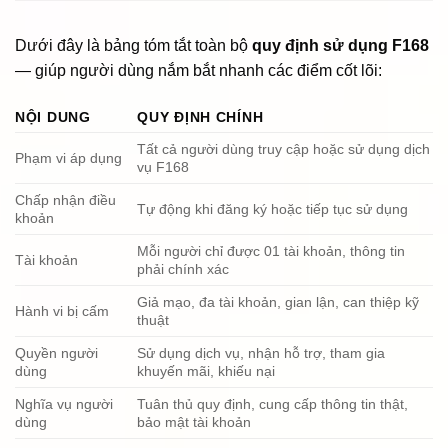
Dưới đây là bảng tóm tắt toàn bộ
quy định sử dụng F168
— giúp người dùng nắm bắt nhanh các điểm cốt lõi:
NỘI DUNG
QUY ĐỊNH CHÍNH
Tất cả người dùng truy cập hoặc sử dụng dịch
Phạm vi áp dụng
vụ F168
Chấp nhận điều
Tự động khi đăng ký hoặc tiếp tục sử dụng
khoản
Mỗi người chỉ được 01 tài khoản, thông tin
Tài khoản
phải chính xác
Giả mạo, đa tài khoản, gian lận, can thiệp kỹ
Hành vi bị cấm
thuật
Quyền người
Sử dụng dịch vụ, nhận hỗ trợ, tham gia
dùng
khuyến mãi, khiếu nại
Nghĩa vụ người
Tuân thủ quy định, cung cấp thông tin thật,
dùng
bảo mật tài khoản