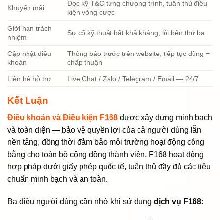
Đọc kỹ T&C từng chương trình, tuân thủ điều
Khuyến mãi
kiện vòng cược
Giới hạn trách
Sự cố kỹ thuật bất khả kháng, lỗi bên thứ ba
nhiệm
Cập nhật điều
Thông báo trước trên website, tiếp tục dùng =
khoản
chấp thuận
Liên hệ hỗ trợ
Live Chat / Zalo / Telegram / Email — 24/7
Kết Luận
Điều khoản và Điều kiện F168
được xây dựng minh bạch
và toàn diện — bảo vệ quyền lợi của cả người dùng lẫn
nền tảng, đồng thời đảm bảo môi trường hoạt động công
bằng cho toàn bộ cộng đồng thành viên. F168 hoạt động
hợp pháp dưới giấy phép quốc tế, tuân thủ đầy đủ các tiêu
chuẩn minh bạch và an toàn.
Ba điều người dùng cần nhớ khi sử dụng
dịch vụ F168
: