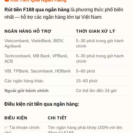
Rút tiền F168 qua ngân hàng
là phương thức phổ biến
nhất — hỗ trợ các ngân hàng lớn tại Việt Nam:
NGÂN HÀNG HỖ TRỢ
THỜI GIAN XỬ LÝ
Vietcombank, VietinBank, BIDV,
5–30 phút trong giờ hành
Agribank
chính
Techcombank, MB Bank, VPBank,
5–30 phút trong giờ hành
ACB
chính
VIB, TPBank, Sacombank, HDBank
5–60 phút
Các ngân hàng khác
15–60 phút
Ngoài giờ hành chính
Có thể lên đến 24 giờ
Điều kiện rút tiền qua ngân hàng:
ĐIỀU KIỆN
CHI TIẾT
✅ Tài khoản chính
Tên ngân hàng phải khớp 100% với tên
chủ
đăng ký F168