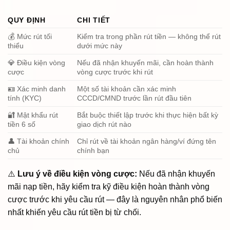
QUY ĐỊNH
CHI TIẾT
💰 Mức rút tối
Kiểm tra trong phần rút tiền — không thể rút
thiểu
dưới mức này
💎 Điều kiện vòng
Nếu đã nhận khuyến mãi, cần hoàn thành
cược
vòng cược trước khi rút
🪪 Xác minh danh
Một số tài khoản cần xác minh
tính (KYC)
CCCD/CMND trước lần rút đầu tiên
🔐 Mật khẩu rút
Bắt buộc thiết lập trước khi thực hiện bất kỳ
tiền 6 số
giao dịch rút nào
👤 Tài khoản chính
Chỉ rút về tài khoản ngân hàng/ví đứng tên
chủ
chính bạn
⚠️
Lưu ý về điều kiện vòng cược:
Nếu đã nhận khuyến
mãi nạp tiền, hãy kiểm tra kỹ điều kiện hoàn thành vòng
cược trước khi yêu cầu rút — đây là nguyên nhân phổ biến
nhất khiến yêu cầu rút tiền bị từ chối.