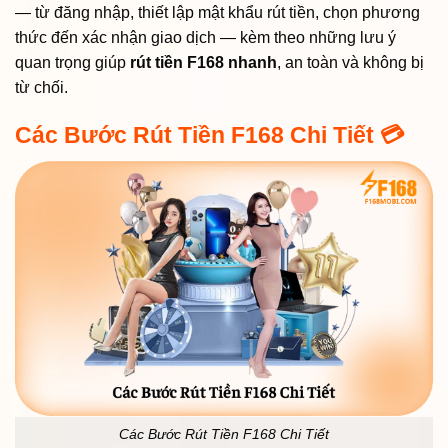
— từ đăng nhập, thiết lập mật khẩu rút tiền, chọn phương
thức đến xác nhận giao dịch — kèm theo những lưu ý
quan trọng giúp
rút tiền F168 nhanh
, an toàn và không bị
từ chối.
Các Bước Rút Tiền F168 Chi Tiết 💳
Các Bước Rút Tiền F168 Chi Tiết