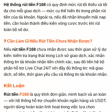
Hệ thống rút tiền F168
có quy định mức rút tối thiểu và tối
đa cho mỗi giao dịch — mức cụ thể hiển thị trong phần rút
tiền của tài khoản. Ngoài ra, nếu đã nhận khuyến mãi nạp
tiền, cần hoàn thành điều kiện vòng cược trước khi rút
toàn bộ số dư.
❓ Cần Làm Gì Nếu Rút Tiền Chưa Nhận Được?
Nếu
rút tiền F168
chưa nhận được sau thời gian xử lý dự
kiến: kiểm tra trạng thái trong Lịch sử giao dịch, xác nhận
thông tin tài khoản nhận tiền chính xác, sau đó liên hệ bộ
phận hỗ trợ Live Chat 24/7 với đầy đủ thông tin: mã giao
dịch, số tiền, thời gian yêu cầu và thông tin tài khoản nhận.
Kết Luận
Rút tiền
F168
là quy trình đơn giản, minh bạch và an toàn
— với hệ thống hỗ trợ chuyển khoản ngân hàng và USDT,
người dùng hoàn toàn linh hoạt trong việc lựa chọn