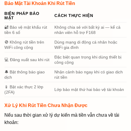
Bảo Mật Tài Khoản Khi Rút Tiền
BIỆN PHÁP BẢO
CÁCH THỰC HIỆN
MẬT
🔐 Bảo vệ mật khẩu rút
Không chia sẻ với bất kỳ ai — kể cả
tiền 6 số
nhân viên hỗ trợ F168
🚫 Không rút tiền trên
Dùng mạng di động cá nhân hoặc
WiFi công cộng
WiFi gia đình
Đặc biệt quan trọng khi dùng thiết bị
💻 Đăng xuất sau khi rút
công cộng
🔔 Bật thông báo giao
Nhận cảnh báo ngay khi có giao dịch
dịch
rút tiền
📱 Bật xác thực 2 lớp
Lớp bảo mật thứ hai bảo vệ tài khoản
(2FA)
Xử Lý Khi Rút Tiền Chưa Nhận Được
Nếu sau thời gian xử lý dự kiến mà tiền vẫn chưa về tài
khoản: