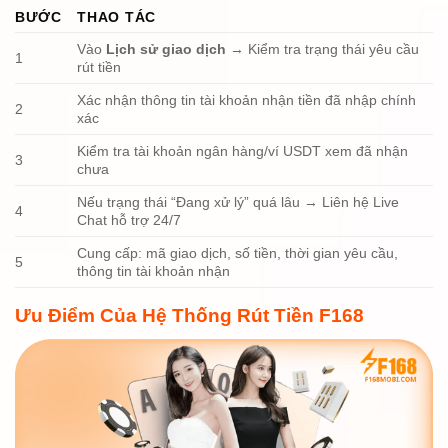
BƯỚC
THAO TÁC
Vào
Lịch sử giao dịch
→ Kiểm tra trạng thái yêu cầu
1
rút tiền
Xác nhận thông tin tài khoản nhận tiền đã nhập chính
2
xác
Kiểm tra tài khoản ngân hàng/ví USDT xem đã nhận
3
chưa
Nếu trạng thái “Đang xử lý” quá lâu → Liên hệ Live
4
Chat hỗ trợ 24/7
Cung cấp: mã giao dịch, số tiền, thời gian yêu cầu,
5
thông tin tài khoản nhận
Ưu Điểm Của Hệ Thống Rút Tiền F168