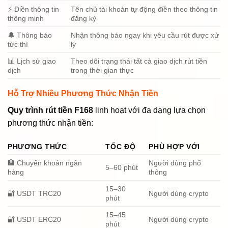
⚡ Điền thông tin
Tên chủ tài khoản tự động điền theo thông tin
thông minh
đăng ký
🔔 Thông báo
Nhận thông báo ngay khi yêu cầu rút được xử
tức thì
lý
📊 Lịch sử giao
Theo dõi trạng thái tất cả giao dịch rút tiền
dịch
trong thời gian thực
Hỗ Trợ Nhiều Phương Thức Nhận Tiền
Quy trình rút tiền F168
linh hoạt với đa dạng lựa chọn
phương thức nhận tiền:
PHƯƠNG THỨC
TỐC ĐỘ
PHÙ HỢP VỚI
🏦 Chuyển khoản ngân
Người dùng phổ
5–60 phút
hàng
thông
15–30
🔐 USDT TRC20
Người dùng crypto
phút
15–45
🔐 USDT ERC20
Người dùng crypto
phút