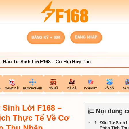
ĐĂNG NHẬP
ĐĂNG KÝ + 88K
-
Đầu Tư Sinh Lời F168 – Cơ Hội Hợp Tác
O
GAME BÀI
BLOCKCHAIN
NỔ HŨ
ĐÁ GÀ
E-SPORT
XỔ SỐ
BẮN
 Sinh Lời F168 –
Nội dung cố
ích Thực Tế Về Cơ
Đầu Tư Sinh L
o Thu Nhập
Phân Tích Thự