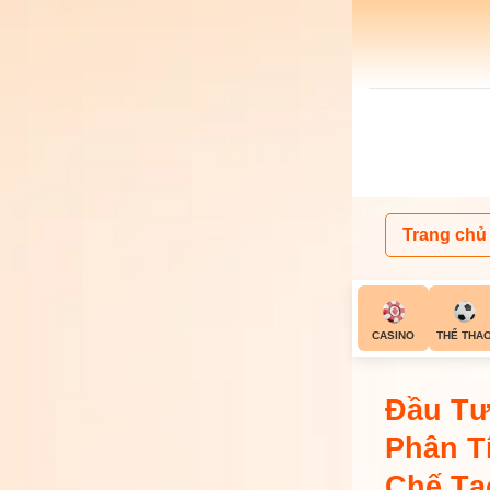
Chuyển
đến
nội
dung
Trang chủ
CASINO
THỂ THA
Đầu Tư
Phân T
Chế Tạ