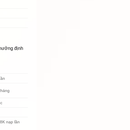
 thưởng định
uần
tháng
ục
8K nạp lần