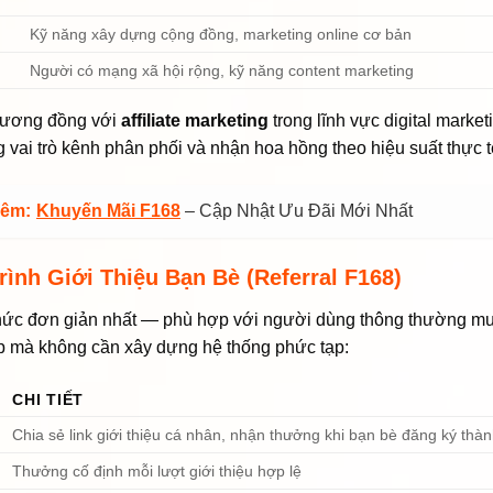
Kỹ năng xây dựng cộng đồng, marketing online cơ bản
Người có mạng xã hội rộng, kỹ năng content marketing
tương đồng với
affiliate marketing
trong lĩnh vực digital marke
 vai trò kênh phân phối và nhận hoa hồng theo hiệu suất thực t
hêm:
Khuyến Mãi F168
– Cập Nhật Ưu Đãi Mới Nhất
ình Giới Thiệu Bạn Bè (Referral F168)
thức đơn giản nhất — phù hợp với người dùng thông thường m
p mà không cần xây dựng hệ thống phức tạp:
CHI TIẾT
Chia sẻ link giới thiệu cá nhân, nhận thưởng khi bạn bè đăng ký thà
Thưởng cố định mỗi lượt giới thiệu hợp lệ