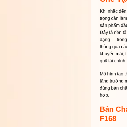
Khi nhắc đế
trọng cần làm
sản phẩm đầu 
Đây là nền tản
dạng — trong
thông qua các
khuyến mãi, t
quỹ tài chính.
Mô hình tạo 
tăng trưởng 
đúng bản chấ
hợp.
Bản Chấ
F168