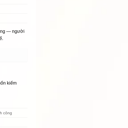
ting — người
ế.
uốn kiếm
nh công