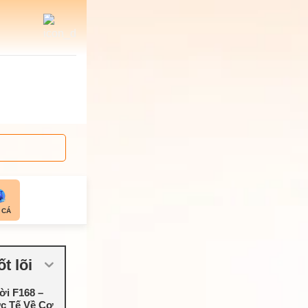
 CÁ
t lõi
ời F168 –
c Tế Về Cơ