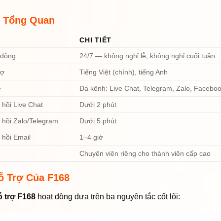
n Tổng Quan
CHI TIẾT
 động
24/7 — không nghỉ lễ, không nghỉ cuối tuần
rợ
Tiếng Việt (chính), tiếng Anh
ệ
Đa kênh: Live Chat, Telegram, Zalo, Faceboo
 hồi Live Chat
Dưới 2 phút
 hồi Zalo/Telegram
Dưới 5 phút
 hồi Email
1–4 giờ
Chuyên viên riêng cho thành viên cấp cao
Hỗ Trợ Của F168
 trợ F168
hoạt động dựa trên ba nguyên tắc cốt lõi: