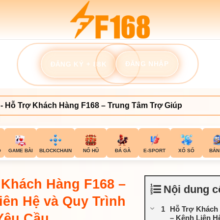
ĐĂNG NHẬP
ĐĂNG KÝ + 88K
-
Hỗ Trợ Khách Hàng F168 – Trung Tâm Trợ Giúp
O
GAME BÀI
BLOCKCHAIN
NỔ HŨ
ĐÁ GÀ
E-SPORT
XỔ SỐ
BẮN
 Khách Hàng F168 –
Nội dung cố
iên Hệ và Quy Trình
Hỗ Trợ Khách
Yêu Cầu
– Kênh Liên H