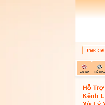
Chuyển
đến
nội
dung
Trang chủ
CASINO
THỂ THA
Hỗ Trợ
Kênh L
Xử Lý 