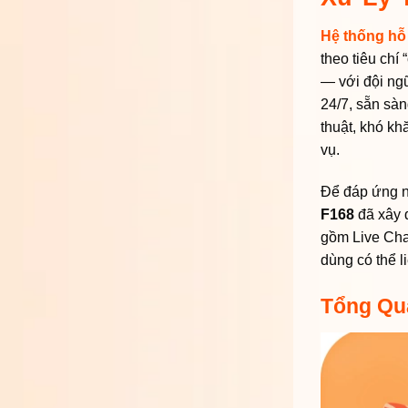
Hệ thống hỗ
theo tiêu chí
— với đội ng
24/7, sẵn sàn
thuật, khó kh
vụ.
Để đáp ứng n
F168
đã xây 
gồm Live Cha
dùng có thể l
Tổng Qu