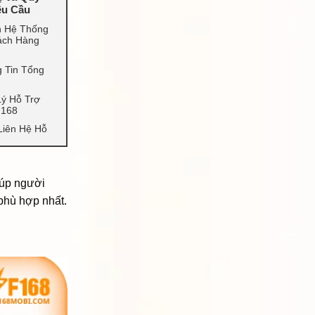
êu Cầu
 Hệ Thống
ách Hàng
 Tin Tổng
Lý Hỗ Trợ
F168
Liên Hệ Hỗ
 Hợp Các
Hỗ Trợ
iúp người
Chat Trực
n
phù hợp nhất.
ợ Qua
ram và Zalo
ợ Qua
book
age
ợ Qua Email
n Đề Thường