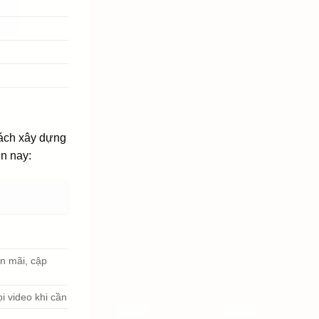
ách xây dựng
ện nay:
n mãi, cập
ọi video khi cần