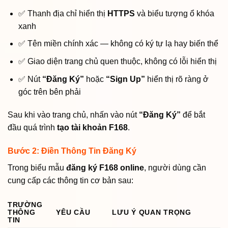
✅ Thanh địa chỉ hiển thị
HTTPS
và biểu tượng ổ khóa
xanh
✅ Tên miền chính xác — không có ký tự lạ hay biến thể
✅ Giao diện trang chủ quen thuộc, không có lỗi hiển thị
✅ Nút
“Đăng Ký”
hoặc
“Sign Up”
hiển thị rõ ràng ở
góc trên bên phải
Sau khi vào trang chủ, nhấn vào nút
“Đăng Ký”
để bắt
đầu quá trình
tạo tài khoản F168
.
Bước 2: Điền Thông Tin Đăng Ký
Trong biểu mẫu
đăng ký F168 online
, người dùng cần
cung cấp các thông tin cơ bản sau:
TRƯỜNG
THÔNG
YÊU CẦU
LƯU Ý QUAN TRỌNG
TIN