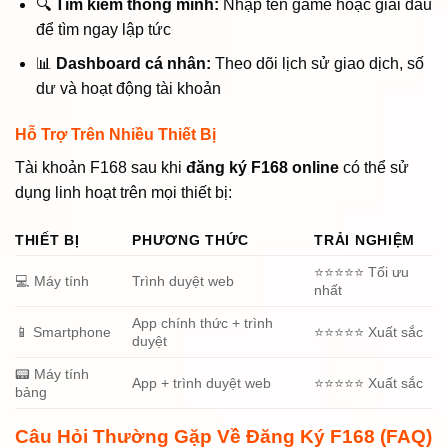
🔍
Tìm kiếm thông minh:
Nhập tên game hoặc giải đấu
để tìm ngay lập tức
📊
Dashboard cá nhân:
Theo dõi lịch sử giao dịch, số
dư và hoạt động tài khoản
Hỗ Trợ Trên Nhiều Thiết Bị
Tài khoản F168 sau khi
đăng ký F168 online
có thể sử
dụng linh hoạt trên mọi thiết bị:
THIẾT BỊ
PHƯƠNG THỨC
TRẢI NGHIỆM
⭐⭐⭐⭐⭐ Tối ưu
💻 Máy tính
Trình duyệt web
nhất
App chính thức + trình
📱 Smartphone
⭐⭐⭐⭐⭐ Xuất sắc
duyệt
📟 Máy tính
App + trình duyệt web
⭐⭐⭐⭐⭐ Xuất sắc
bảng
Câu Hỏi Thường Gặp Về Đăng Ký F168 (FAQ)