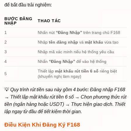
để bắt đầu trải nghiệm:
BƯỚC ĐĂNG
THAO TÁC
NHẬP
1
Nhấn nút
“Đăng Nhập”
trên trang chủ F168
2
Nhập
tên đăng nhập
và
mật khẩu
vừa tạo
3
Nhập mã xác minh nếu hệ thống yêu cầu
4
Nhấn
“Đăng Nhập”
để vào hệ thống
Thiết lập
mật khẩu rút tiền 6 số
riêng biệt
5
(khuyến nghị làm ngay)
💡
Quy trình rút tiền sau này gồm 4 bước: Đăng nhập F168
→ Thiết lập mật khẩu rút tiền 6 số → Chọn phương thức rút
tiền (ngân hàng hoặc USDT) → Thực hiện giao dịch. Thiết
lập ngay từ đầu để tiết kiệm thời gian.
Điều Kiện Khi Đăng Ký F168