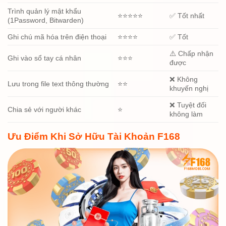
Trình quản lý mật khẩu
⭐⭐⭐⭐⭐
✅ Tốt nhất
(1Password, Bitwarden)
Ghi chú mã hóa trên điện thoại
⭐⭐⭐⭐
✅ Tốt
⚠️ Chấp nhận
Ghi vào sổ tay cá nhân
⭐⭐⭐
được
❌ Không
Lưu trong file text thông thường
⭐⭐
khuyến nghị
❌ Tuyệt đối
Chia sẻ với người khác
⭐
không làm
Ưu Điểm Khi Sở Hữu Tài Khoản F168