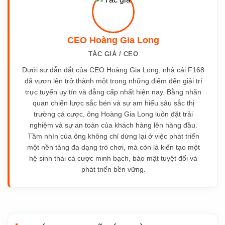
CEO Hoàng Gia Long
TÁC GIẢ / CEO
Dưới sự dẫn dắt của CEO Hoàng Gia Long, nhà cái F168
đã vươn lên trở thành một trong những điểm đến giải trí
trực tuyến uy tín và đẳng cấp nhất hiện nay. Bằng nhãn
quan chiến lược sắc bén và sự am hiểu sâu sắc thị
trường cá cược, ông Hoàng Gia Long luôn đặt trải
nghiệm và sự an toàn của khách hàng lên hàng đầu.
Tầm nhìn của ông không chỉ dừng lại ở việc phát triển
một nền tảng đa dạng trò chơi, mà còn là kiến tạo một
hệ sinh thái cá cược minh bạch, bảo mật tuyệt đối và
phát triển bền vững.