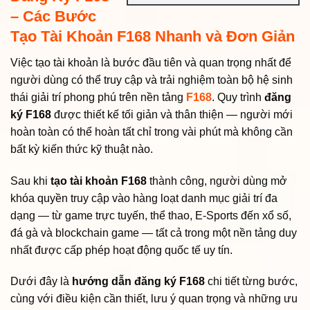
– Các Bước
Tạo Tài Khoản F168 Nhanh và Đơn Giản
Việc tạo tài khoản là bước đầu tiên và quan trọng nhất để
người dùng có thể truy cập và trải nghiệm toàn bộ hệ sinh
thái giải trí phong phú trên nền tảng
F168
. Quy trình
đăng
ký F168
được thiết kế tối giản và thân thiện — người mới
hoàn toàn có thể hoàn tất chỉ trong vài phút mà không cần
bất kỳ kiến thức kỹ thuật nào.
Sau khi
tạo tài khoản F168
thành công, người dùng mở
khóa quyền truy cập vào hàng loạt danh mục giải trí đa
dạng — từ game trực tuyến, thể thao, E-Sports đến xổ số,
đá gà và blockchain game — tất cả trong một nền tảng duy
nhất được cấp phép hoạt động quốc tế uy tín.
Dưới đây là
hướng dẫn đăng ký F168
chi tiết từng bước,
cùng với điều kiện cần thiết, lưu ý quan trọng và những ưu