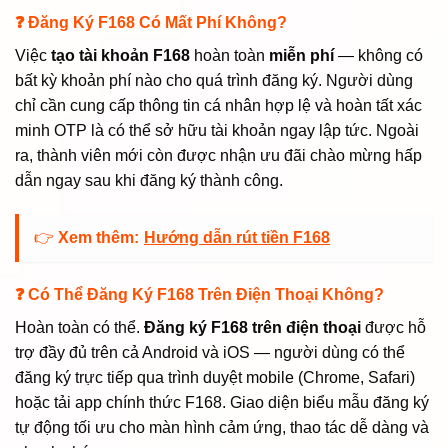
❓ Đăng Ký F168 Có Mất Phí Không?
Việc
tạo tài khoản F168
hoàn toàn
miễn phí
— không có
bất kỳ khoản phí nào cho quá trình đăng ký. Người dùng
chỉ cần cung cấp thông tin cá nhân hợp lệ và hoàn tất xác
minh OTP là có thể sở hữu tài khoản ngay lập tức. Ngoài
ra, thành viên mới còn được nhận ưu đãi chào mừng hấp
dẫn ngay sau khi đăng ký thành công.
👉
Xem thêm:
Hướng dẫn rút tiền F168
❓ Có Thể Đăng Ký F168 Trên Điện Thoại Không?
Hoàn toàn có thể.
Đăng ký F168 trên điện thoại
được hỗ
trợ đầy đủ trên cả Android và iOS — người dùng có thể
đăng ký trực tiếp qua trình duyệt mobile (Chrome, Safari)
hoặc tải app chính thức F168. Giao diện biểu mẫu đăng ký
tự động tối ưu cho màn hình cảm ứng, thao tác dễ dàng và