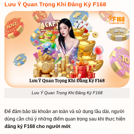
Lưu Ý Quan Trọng Khi Đăng Ký F168
Lưu Ý Quan Trọng Khi Đăng Ký F168
Để đảm bảo tài khoản an toàn và sử dụng lâu dài, người
dùng cần chú ý những điểm quan trọng sau khi thực hiện
đăng ký F168 cho người mới
: