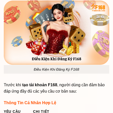
Điều Kiện Khi Đăng Ký F168
Trước khi
tạo tài khoản F168
, người dùng cần đảm bảo
đáp ứng đầy đủ các yêu cầu cơ bản sau:
Thông Tin Cá Nhân Hợp Lệ
YÊU CẦU
CHI TIẾT