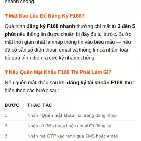
nhanh chóng.
❓ Mất Bao Lâu Để Đăng Ký F168?
Quá trình
đăng ký F168 nhanh
thường chỉ mất từ
3 đến 5
phút
nếu thông tin được chuẩn bị đầy đủ từ trước. Bước
mất thời gian nhất là nhập thông tin vào biểu mẫu — nếu
đã có sẵn số điện thoại, email và thông tin cá nhân, toàn
bộ quá trình diễn ra cực kỳ nhanh chóng.
❓ Nếu Quên Mật Khẩu F168 Thì Phải Làm Gì?
Nếu quên mật khẩu sau khi
đăng ký tài khoản F168
, thực
hiện theo các bước sau:
BƯỚC
THAO TÁC
1
Nhấn
“Quên mật khẩu”
tại trang đăng nhập
2
Nhập số điện thoại hoặc email đã đăng ký
3
Nhận mã OTP xác minh qua SMS hoặc email