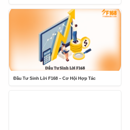
Đầu Tư Sinh Lời F168 – Cơ Hội Hợp Tác