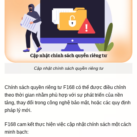
Cập nhật chính sách quyền riêng tư
Chính sách quyền riêng tư F168 có thể được điều chỉnh
theo thời gian nhằm phù hợp với sự phát triển của nền
tảng, thay đổi trong công nghệ bảo mật, hoặc các quy định
pháp lý mới.
F168 cam kết thực hiện việc cập nhật chính sách một cách
minh bạch: