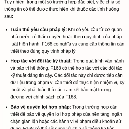
Tuy nhiên, trong một số trường hợp đặc biệt, việc chia sẻ
thông tin có thể được thực hiện khi thuộc các tình huống
sau:
Tuân thủ yêu cầu pháp lý:
Khi có yêu cầu từ cơ quan
nhà nước có thẩm quyền hoặc theo quy định của pháp
luật hiện hành, F168 có nghĩa vụ cung cấp thông tin cần
thiết theo đúng quy trình pháp lý.
Hợp tác với đối tác kỹ thuật:
Trong quá trình vận hành
và bảo trì hệ thống, F168 có thể hợp tác với các đối tác
kỹ thuật đáng tin cậy. Các đối tác này chỉ được tiếp cận
dữ liệu trong phạm vi cần thiết để thực hiện nhiệm vụ kỹ
thuật và phải tuân thủ các cam kết bảo mật tương
đương với chính sách của F168.
Bảo vệ quyền lợi hợp pháp:
Trong trường hợp cần
thiết để bảo vệ quyền lợi hợp pháp của nền tảng, ngăn
chặn gian lận hoặc các hành vi vi phạm điều khoản sử
dụng, F168 có thể sử dụng và chia sẻ thông tin liên