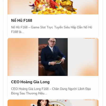
Nổ Hũ F168
Nổ Hũ F168 – Game Slot Trực Tuyến Siêu Hấp Dẫn Nổ Hũ
F168 là...
CEO Hoàng Gia Long
CEO Hoàng Gia Long F168 – Chân Dung Người Lãnh Đạo
Đứng Sau Thương Hiệu...