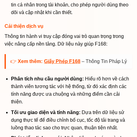
tin cá nhân trong tài khoản, cho phép người dùng theo
dõi và cập nhật khi cần thiết.
Cải thiện dịch vụ
Thông tin hành vi truy cập đóng vai trò quan trọng trong
việc nâng cấp nền tảng. Dữ liệu này giúp F168:
👉
Xem thêm:
Giấy Phép F168
– Thông Tin Pháp Lý
Phân tích nhu cầu người dùng:
Hiểu rõ hơn về cách
thành viên tương tác với hệ thống, từ đó xác định các
tính năng được ưa chuộng và những điểm cần cải
thiện.
Tối ưu giao diện và tính năng:
Dựa trên dữ liệu sử
dụng thực tế để điều chỉnh bố cục, tốc độ tải trang và
luồng thao tác sao cho trực quan, thuận tiện nhất.