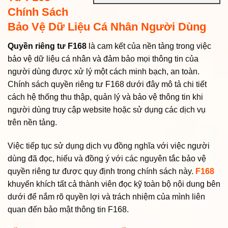
Chính Sách
Bảo Vệ Dữ Liệu Cá Nhân Người Dùng
Quyền riêng tư F168
là cam kết của nền tảng trong việc
bảo vệ dữ liệu cá nhân và đảm bảo mọi thông tin của
người dùng được xử lý một cách minh bạch, an toàn.
Chính sách quyền riêng tư F168 dưới đây mô tả chi tiết
cách hệ thống thu thập, quản lý và bảo vệ thông tin khi
người dùng truy cập website hoặc sử dụng các dịch vụ
trên nền tảng.
Việc tiếp tục sử dụng dịch vụ đồng nghĩa với việc người
dùng đã đọc, hiểu và đồng ý với các nguyên tắc bảo vệ
quyền riêng tư được quy định trong chính sách này.
F168
khuyến khích tất cả thành viên đọc kỹ toàn bộ nội dung bên
dưới để nắm rõ quyền lợi và trách nhiệm của mình liên
quan đến bảo mật thông tin F168.