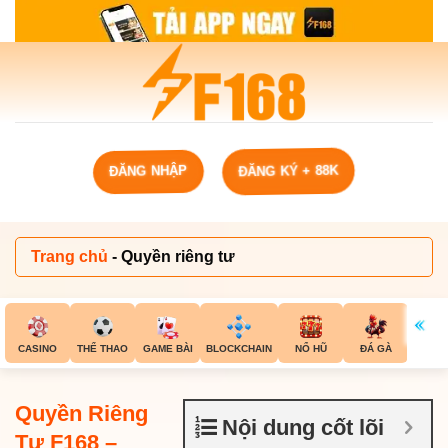
Chuyển
đến
nội
dung
ĐĂNG NHẬP
ĐĂNG KÝ + 88K
Trang chủ
-
Quyền riêng tư
CASINO
THỂ THAO
GAME BÀI
BLOCKCHAIN
NỔ HŨ
ĐÁ GÀ
E-SP
Quyền Riêng
Nội dung cốt lõi
Tư F168 –