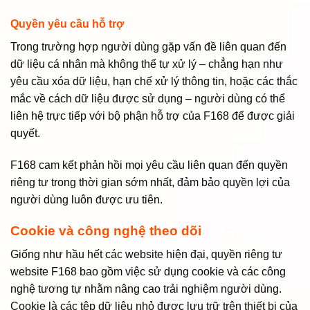
Quyền yêu cầu hỗ trợ
Trong trường hợp người dùng gặp vấn đề liên quan đến
dữ liệu cá nhân mà không thể tự xử lý – chẳng hạn như
yêu cầu xóa dữ liệu, hạn chế xử lý thông tin, hoặc các thắc
mắc về cách dữ liệu được sử dụng – người dùng có thể
liên hệ trực tiếp với bộ phận hỗ trợ của F168 để được giải
quyết.
F168 cam kết phản hồi mọi yêu cầu liên quan đến quyền
riêng tư trong thời gian sớm nhất, đảm bảo quyền lợi của
người dùng luôn được ưu tiên.
Cookie và công nghệ theo dõi
Giống như hầu hết các website hiện đại, quyền riêng tư
website F168 bao gồm việc sử dụng cookie và các công
nghệ tương tự nhằm nâng cao trải nghiệm người dùng.
Cookie là các tệp dữ liệu nhỏ được lưu trữ trên thiết bị của