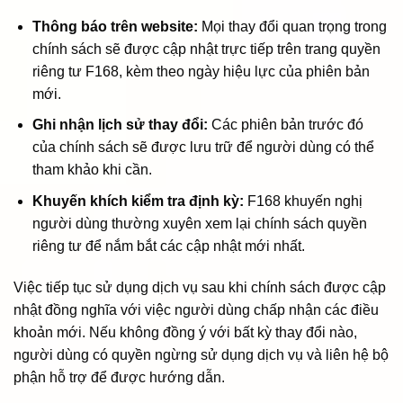
Thông báo trên website:
Mọi thay đổi quan trọng trong
chính sách sẽ được cập nhật trực tiếp trên trang quyền
riêng tư F168, kèm theo ngày hiệu lực của phiên bản
mới.
Ghi nhận lịch sử thay đổi:
Các phiên bản trước đó
của chính sách sẽ được lưu trữ để người dùng có thể
tham khảo khi cần.
Khuyến khích kiểm tra định kỳ:
F168 khuyến nghị
người dùng thường xuyên xem lại chính sách quyền
riêng tư để nắm bắt các cập nhật mới nhất.
Việc tiếp tục sử dụng dịch vụ sau khi chính sách được cập
nhật đồng nghĩa với việc người dùng chấp nhận các điều
khoản mới. Nếu không đồng ý với bất kỳ thay đổi nào,
người dùng có quyền ngừng sử dụng dịch vụ và liên hệ bộ
phận hỗ trợ để được hướng dẫn.