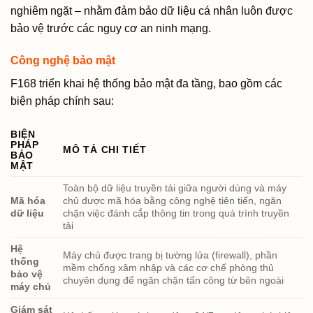
nghiêm ngặt – nhằm đảm bảo dữ liệu cá nhân luôn được
bảo vệ trước các nguy cơ an ninh mạng.
Công nghệ bảo mật
F168 triển khai hệ thống bảo mật đa tầng, bao gồm các
biện pháp chính sau:
BIỆN
PHÁP
MÔ TẢ CHI TIẾT
BẢO
MẬT
Toàn bộ dữ liệu truyền tải giữa người dùng và máy
Mã hóa
chủ được mã hóa bằng công nghệ tiên tiến, ngăn
dữ liệu
chặn việc đánh cắp thông tin trong quá trình truyền
tải
Hệ
Máy chủ được trang bị tường lửa (firewall), phần
thống
mềm chống xâm nhập và các cơ chế phòng thủ
bảo vệ
chuyên dụng để ngăn chặn tấn công từ bên ngoài
máy chủ
Giám sát