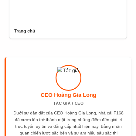
Trang chủ
CEO Hoàng Gia Long
TÁC GIẢ / CEO
Dưới sự dẫn dắt của CEO Hoàng Gia Long, nhà cái F168
đã vươn lên trở thành một trong những điểm đến giải trí
trực tuyến uy tín và đẳng cấp nhất hiện nay. Bằng nhãn
quan chiến lược sắc bén và sự am hiểu sâu sắc thị