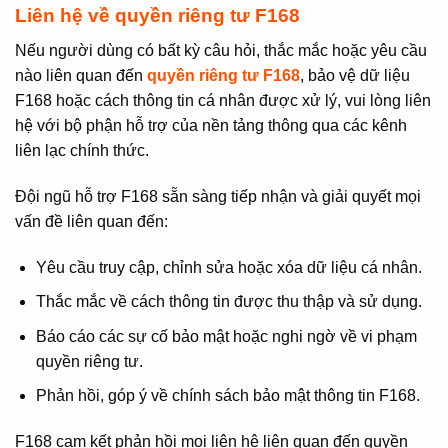
Liên hệ về quyền riêng tư F168
Nếu người dùng có bất kỳ câu hỏi, thắc mắc hoặc yêu cầu
nào liên quan đến
quyền riêng tư F168
, bảo vệ dữ liệu
F168 hoặc cách thông tin cá nhân được xử lý, vui lòng liên
hệ với bộ phận hỗ trợ của nền tảng thông qua các kênh
liên lạc chính thức.
Đội ngũ hỗ trợ F168 sẵn sàng tiếp nhận và giải quyết mọi
vấn đề liên quan đến:
Yêu cầu truy cập, chỉnh sửa hoặc xóa dữ liệu cá nhân.
Thắc mắc về cách thông tin được thu thập và sử dụng.
Báo cáo các sự cố bảo mật hoặc nghi ngờ về vi phạm
quyền riêng tư.
Phản hồi, góp ý về chính sách bảo mật thông tin F168.
F168 cam kết phản hồi mọi liên hệ liên quan đến quyền