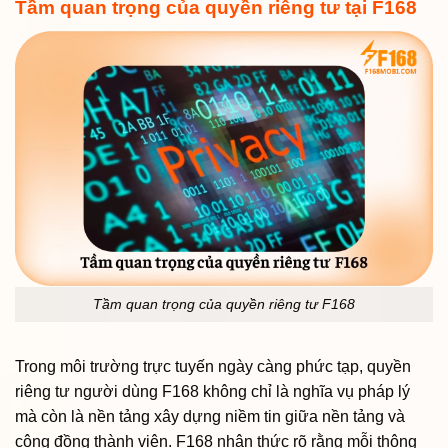
Tầm quan trọng của quyền riêng tư tại F168
Tầm quan trọng của quyền riêng tư F168
Trong môi trường trực tuyến ngày càng phức tạp, quyền
riêng tư người dùng F168 không chỉ là nghĩa vụ pháp lý
mà còn là nền tảng xây dựng niềm tin giữa nền tảng và
cộng đồng thành viên. F168 nhận thức rõ rằng mỗi thông