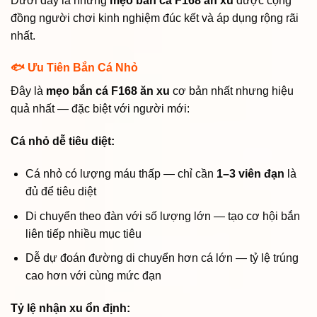
Dưới đây là những
mẹo bắn cá F168 ăn xu
được cộng
đồng người chơi kinh nghiệm đúc kết và áp dụng rộng rãi
nhất.
🐟 Ưu Tiên Bắn Cá Nhỏ
Đây là
mẹo bắn cá F168 ăn xu
cơ bản nhất nhưng hiệu
quả nhất — đặc biệt với người mới:
Cá nhỏ dễ tiêu diệt:
Cá nhỏ có lượng máu thấp — chỉ cần
1–3 viên đạn
là
đủ để tiêu diệt
Di chuyển theo đàn với số lượng lớn — tạo cơ hội bắn
liên tiếp nhiều mục tiêu
Dễ dự đoán đường di chuyển hơn cá lớn — tỷ lệ trúng
cao hơn với cùng mức đạn
Tỷ lệ nhận xu ổn định: