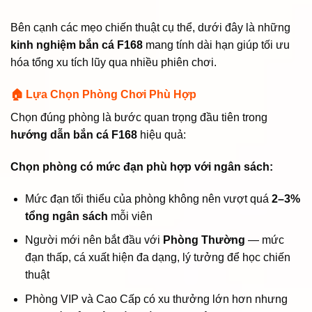
Bên cạnh các mẹo chiến thuật cụ thể, dưới đây là những
kinh nghiệm bắn cá F168
mang tính dài hạn giúp tối ưu
hóa tổng xu tích lũy qua nhiều phiên chơi.
🏠 Lựa Chọn Phòng Chơi Phù Hợp
Chọn đúng phòng là bước quan trọng đầu tiên trong
hướng dẫn bắn cá F168
hiệu quả:
Chọn phòng có mức đạn phù hợp với ngân sách:
Mức đạn tối thiểu của phòng không nên vượt quá
2–3%
tổng ngân sách
mỗi viên
Người mới nên bắt đầu với
Phòng Thường
— mức
đạn thấp, cá xuất hiện đa dạng, lý tưởng để học chiến
thuật
Phòng VIP và Cao Cấp có xu thưởng lớn hơn nhưng