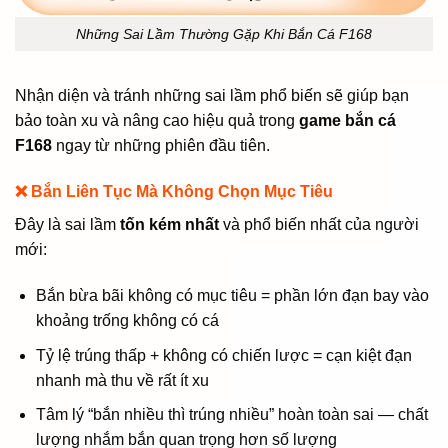
Những Sai Lầm Thường Gặp Khi Bắn Cá F168
Nhận diện và tránh những sai lầm phổ biến sẽ giúp bạn
bảo toàn xu và nâng cao hiệu quả trong
game bắn cá
F168
ngay từ những phiên đầu tiên.
❌ Bắn Liên Tục Mà Không Chọn Mục Tiêu
Đây là sai lầm
tốn kém nhất
và phổ biến nhất của người
mới:
Bắn bừa bãi không có mục tiêu = phần lớn đạn bay vào
khoảng trống không có cá
Tỷ lệ trúng thấp + không có chiến lược = cạn kiệt đạn
nhanh mà thu về rất ít xu
Tâm lý “bắn nhiều thì trúng nhiều” hoàn toàn sai — chất
lượng nhắm bắn quan trọng hơn số lượng