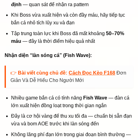
định
— quan sát để nhận ra pattern
Khi Boss vừa xuất hiện và còn đầy máu, hãy tiếp tục
bắn cá nhỏ tích lũy xu và đạn
Tập trung toàn lực khi Boss đã mất khoảng
50–70%
máu
— đây là thời điểm hiệu quả nhất
Nhận diện “làn sóng cá” (Fish Wave):
👉
Bài viết cùng chủ đề:
Cách Đọc Kèo F168
Đơn
Giản Và Dễ Hiểu Cho Người Mới
Nhiều game bắn cá có tính năng
Fish Wave
— đàn cá
lớn xuất hiện đồng loạt trong thời gian ngắn
Đây là cơ hội vàng để thu xu tối đa — chuẩn bị sẵn đạn
vừa và bom AOE trước khi làn sóng đến
Không lãng phí đạn lớn trong giai đoạn bình thường —