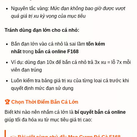
Nguyên tắc vàng:
Mức đạn không bao giờ được vượt
quá giá trị xu kỳ vọng của mục tiêu
Tránh dùng đạn lớn cho cá nhỏ:
Bắn đạn lớn vào cá nhỏ là sai lầm
tốn kém
nhất
trong
bắn cá online F168
Ví dụ: dùng đạn 10x để bắn cá nhỏ trả 3x xu = lỗ 7x mỗi
viên đạn trúng
Luôn kiểm tra bảng giá trị xu của từng loại cá trước khi
quyết định mức đạn sử dụng
🏆 Chọn Thời Điểm Bắn Cá Lớn
Biết khi nào nên nhắm cá lớn là
bí quyết bắn cá online
giúp tối đa hóa xu từ mục tiêu giá trị cao: