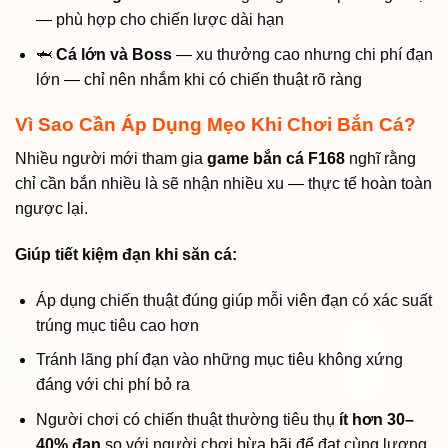
— phù hợp cho chiến lược dài hạn
🦈
Cá lớn và Boss
— xu thưởng cao nhưng chi phí đạn
lớn — chỉ nên nhắm khi có chiến thuật rõ ràng
Vì Sao Cần Áp Dụng Mẹo Khi Chơi Bắn Cá?
Nhiều người mới tham gia
game bắn cá F168
nghĩ rằng
chỉ cần bắn nhiều là sẽ nhận nhiều xu — thực tế hoàn toàn
ngược lại.
Giúp tiết kiệm đạn khi săn cá:
Áp dụng chiến thuật đúng giúp mỗi viên đạn có xác suất
trúng mục tiêu cao hơn
Tránh lãng phí đạn vào những mục tiêu không xứng
đáng với chi phí bỏ ra
Người chơi có chiến thuật thường tiêu thụ
ít hơn 30–
40% đạn
so với người chơi bừa bãi để đạt cùng lượng