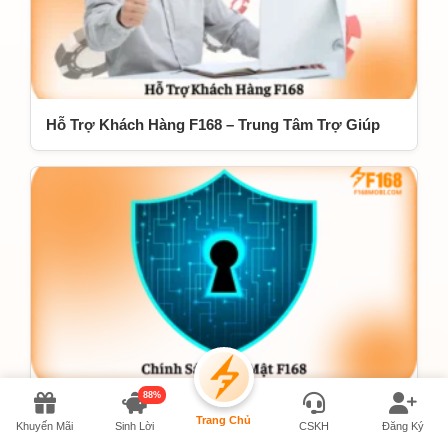
Hỗ Trợ Khách Hàng F168 – Trung Tâm Trợ Giúp
88%
Chính sách bảo mật F168
Trang Chủ
Khuyến Mãi
Sinh Lời
CSKH
Đăng Ký