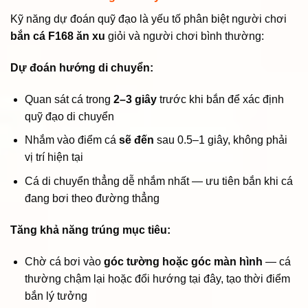
Kỹ năng dự đoán quỹ đạo là yếu tố phân biệt người chơi
bắn cá F168 ăn xu
giỏi và người chơi bình thường:
Dự đoán hướng di chuyển:
Quan sát cá trong
2–3 giây
trước khi bắn để xác định
quỹ đạo di chuyển
Nhắm vào điểm cá
sẽ đến
sau 0.5–1 giây, không phải
vị trí hiện tại
Cá di chuyển thẳng dễ nhắm nhất — ưu tiên bắn khi cá
đang bơi theo đường thẳng
Tăng khả năng trúng mục tiêu:
Chờ cá bơi vào
góc tường hoặc góc màn hình
— cá
thường chậm lại hoặc đổi hướng tại đây, tạo thời điểm
bắn lý tưởng