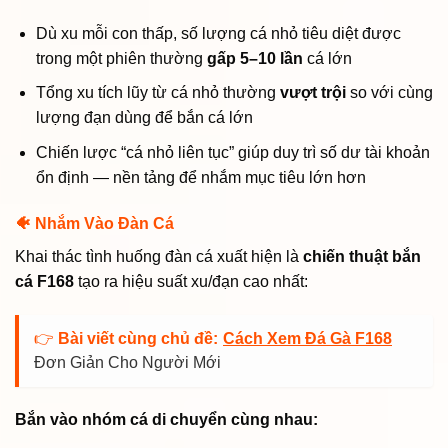
Dù xu mỗi con thấp, số lượng cá nhỏ tiêu diệt được
trong một phiên thường
gấp 5–10 lần
cá lớn
Tổng xu tích lũy từ cá nhỏ thường
vượt trội
so với cùng
lượng đạn dùng để bắn cá lớn
Chiến lược “cá nhỏ liên tục” giúp duy trì số dư tài khoản
ổn định — nền tảng để nhắm mục tiêu lớn hơn
🐠 Nhắm Vào Đàn Cá
Khai thác tình huống đàn cá xuất hiện là
chiến thuật bắn
cá F168
tạo ra hiệu suất xu/đạn cao nhất:
👉
Bài viết cùng chủ đề:
Cách Xem Đá Gà F168
Đơn Giản Cho Người Mới
Bắn vào nhóm cá di chuyển cùng nhau: