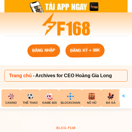
Chuyển
đến
nội
dung
ĐĂNG NHẬP
ĐĂNG KÝ + 88K
Trang chủ
-
Archives for CEO Hoàng Gia Long
CASINO
THỂ THAO
GAME BÀI
BLOCKCHAIN
NỔ HŨ
ĐÁ GÀ
E-SP
BLOG F168