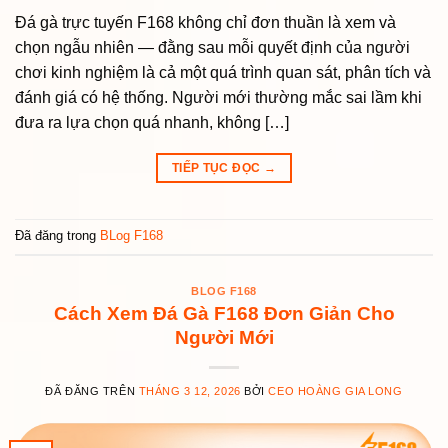
Đá gà trực tuyến F168 không chỉ đơn thuần là xem và
chọn ngẫu nhiên — đằng sau mỗi quyết định của người
chơi kinh nghiệm là cả một quá trình quan sát, phân tích và
đánh giá có hệ thống. Người mới thường mắc sai lầm khi
đưa ra lựa chọn quá nhanh, không […]
TIẾP TỤC ĐỌC
→
Đã đăng trong
BLog F168
BLOG F168
Cách Xem Đá Gà F168 Đơn Giản Cho
Người Mới
ĐÃ ĐĂNG TRÊN
THÁNG 3 12, 2026
BỞI
CEO HOÀNG GIA LONG