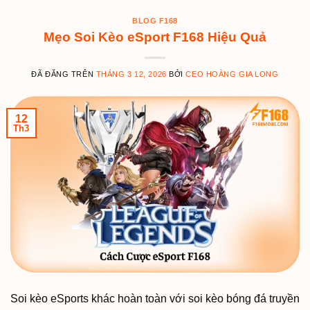
BLOG F168
Mẹo Soi Kèo eSport F168 Hiệu Quả
ĐÃ ĐĂNG TRÊN
THÁNG 3 12, 2026
BỞI
CEO HOÀNG GIA LONG
12
Th3
Soi kèo eSports khác hoàn toàn với soi kèo bóng đá truyền