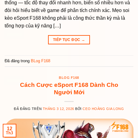
thống — tốc độ thay đổi nhanh hơn, biến số nhiều hơn và
đòi hỏi hiểu biết về game để phân tích chính xác. Mẹo soi
kèo eSport F168 không phải là công thức thần kỳ mà là
tổng hợp của kỹ năng […]
TIẾP TỤC ĐỌC
→
Đã đăng trong
BLog F168
BLOG F168
Cách Cược eSport F168 Dành Cho
Người Mới
ĐÃ ĐĂNG TRÊN
THÁNG 3 12, 2026
BỞI
CEO HOÀNG GIA LONG
12
Th3