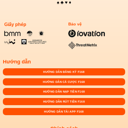
♠️ ♣️ ♥️ ♦️
Giấy phép
Bảo vệ
Hướng dẫn
HƯỚNG DẪN ĐĂNG KÝ F168
HƯỚNG DẪN CÁ CƯỢC F168
HƯỚNG DẪN NẠP TIỀN F168
HƯỚNG DẪN RÚT TIỀN F168
HƯỚNG DẪN TẢI APP F168