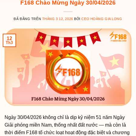
F168 Chào Mừng Ngày 30/04/2026
ĐÃ ĐĂNG TRÊN
THÁNG 3 12, 2026
BỞI
CEO HOÀNG GIA LONG
12
Th3
Ngày 30/04/2026 không chỉ là dịp kỷ niệm 51 năm Ngày
Giải phóng miền Nam, thống nhất đất nước — mà còn là
thời điểm F168 tổ chức loạt hoạt động đặc biệt và chương