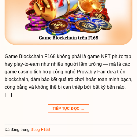
Game Blockchain F168 không phải là game NFT phức tạp
hay play-to-earn như nhiều người lầm tưởng — mà là các
game casino tích hợp công nghệ Provably Fair dựa trên
blockchain, đảm bảo kết quả trò chơi hoàn toàn minh bạch,
công bằng và không thể bị can thiệp bởi bất kỳ bên nào.
[…]
TIẾP TỤC ĐỌC
→
Đã đăng trong
BLog F168