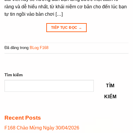
ràng và dễ hiểu nhất, từ khái niệm cơ bản cho đến lúc bạn
tự tin ngồi vào bàn chơi […]
TIẾP TỤC ĐỌC
→
Đã đăng trong
BLog F168
Tìm kiếm
TÌM
KIẾM
Recent Posts
F168 Chào Mừng Ngày 30/04/2026