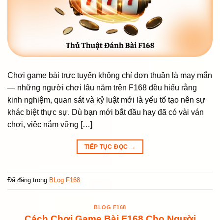
Chơi game bài trực tuyến không chỉ đơn thuần là may mắn
— những người chơi lâu năm trên F168 đều hiểu rằng
kinh nghiệm, quan sát và kỷ luật mới là yếu tố tạo nên sự
khác biệt thực sự. Dù bạn mới bắt đầu hay đã có vài ván
chơi, việc nắm vững […]
TIẾP TỤC ĐỌC
→
Đã đăng trong
BLog F168
BLOG F168
Cách Chơi Game Bài F168 Cho Người