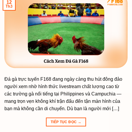
12
Th3
Đá gà trực tuyến F168 đang ngày càng thu hút đông đảo
người xem nhờ hình thức livestream chất lượng cao từ
các trường gà nổi tiếng tại Philippines và Campuchia —
mang trọn vẹn không khí trận đấu đến tận màn hình của
bạn mà không cần di chuyển. Dù bạn là người mới […]
TIẾP TỤC ĐỌC
→