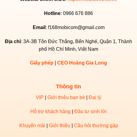
Hotline
: 0966 676 886
Email
:
f168mobicom@gmail.com
Địa chỉ
: 3A-3B Tôn Đức Thắng, Bến Nghé, Quận 1, Thành
phố Hồ Chí Minh, Việt Nam
Giấy phép
|
CEO Hoàng Gia Long
Thông tin
VIP
|
Giới thiệu bạn bè
|
Đại lý
Hỗ trợ khách hàng
|
Đầu tư sinh lời
Khuyến mãi
|
Giới thiệu
|
Câu hỏi thường gặp