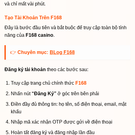
và chỉ mất vài phút.
Tạo Tài Khoản Trên F168
Đây là bước đầu tiên và bắt buộc để truy cập toàn bộ tính
năng của
F168 casino
.
👉
Chuyên mục:
BLog F168
Đăng ký tài khoản
theo các bước sau:
Truy cập trang chủ chính thức
F168
Nhấn nút
“Đăng Ký”
ở góc trên bên phải
Điền đầy đủ thông tin: họ tên, số điện thoại, email, mật
khẩu
Nhập mã xác nhận OTP được gửi về điện thoại
Hoàn tất đăng ký và đăng nhập lần đầu