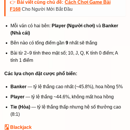
👉
Bài viết cùng chủ đề:
Cách Chơi Game Bài
F168
Cho Người Mới Bắt Đầu
Mỗi ván có hai bên:
Player (Người chơi)
và
Banker
(Nhà cái)
Bên nào có tổng điểm gần
9
nhất sẽ thắng
Bài từ 2–9 tính theo mặt số; 10, J, Q, K tính 0 điểm; A
tính 1 điểm
Các lựa chọn đặt cược phổ biến:
Banker
— tỷ lệ thắng cao nhất (~45.8%), hoa hồng 5%
Player
— tỷ lệ thắng ~44.6%, không mất hoa hồng
Tie (Hòa)
— tỷ lệ thắng thấp nhưng hệ số thưởng cao
(8:1)
🂡 Blackjack