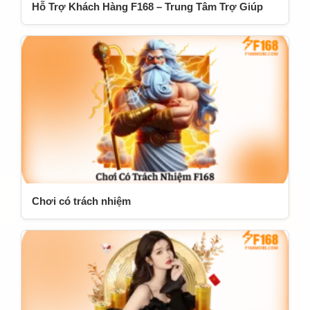
Hỗ Trợ Khách Hàng F168 – Trung Tâm Trợ Giúp
Chơi có trách nhiệm