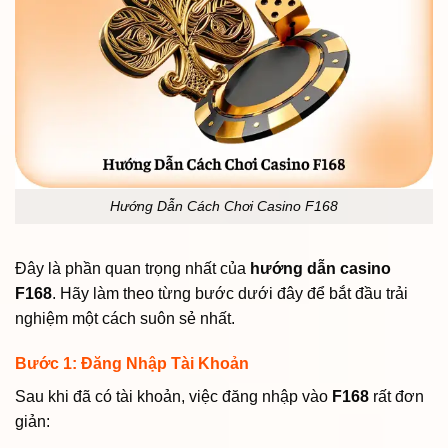
Hướng Dẫn Cách Chơi Casino F168
Đây là phần quan trọng nhất của
hướng dẫn casino
F168
. Hãy làm theo từng bước dưới đây để bắt đầu trải
nghiệm một cách suôn sẻ nhất.
Bước 1: Đăng Nhập Tài Khoản
Sau khi đã có tài khoản, việc đăng nhập vào
F168
rất đơn
giản: