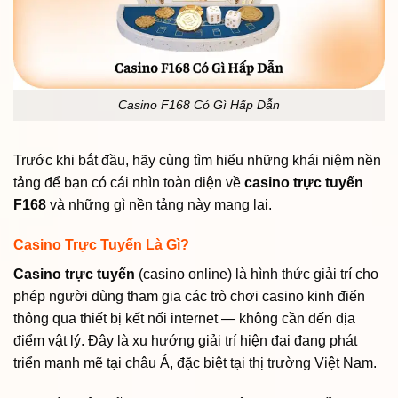
Casino F168 Có Gì Hấp Dẫn
Trước khi bắt đầu, hãy cùng tìm hiểu những khái niệm nền
tảng để bạn có cái nhìn toàn diện về
casino trực tuyến
F168
và những gì nền tảng này mang lại.
Casino Trực Tuyến Là Gì?
Casino trực tuyến
(casino online) là hình thức giải trí cho
phép người dùng tham gia các trò chơi casino kinh điển
thông qua thiết bị kết nối internet — không cần đến địa
điểm vật lý. Đây là xu hướng giải trí hiện đại đang phát
triển mạnh mẽ tại châu Á, đặc biệt tại thị trường Việt Nam.