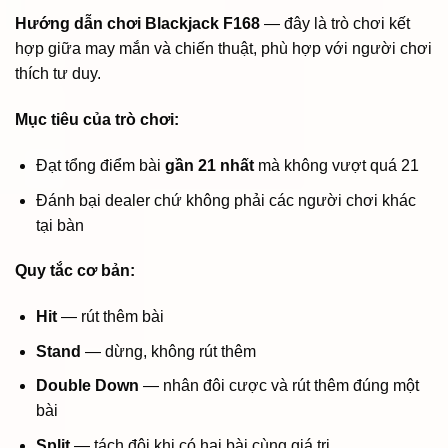
Hướng dẫn chơi Blackjack F168
— đây là trò chơi kết
hợp giữa may mắn và chiến thuật, phù hợp với người chơi
thích tư duy.
Mục tiêu của trò chơi:
Đạt tổng điểm bài
gần 21 nhất
mà không vượt quá 21
Đánh bại dealer chứ không phải các người chơi khác
tại bàn
Quy tắc cơ bản:
Hit
— rút thêm bài
Stand
— dừng, không rút thêm
Double Down
— nhân đôi cược và rút thêm đúng một
bài
Split
— tách đôi khi có hai bài cùng giá trị