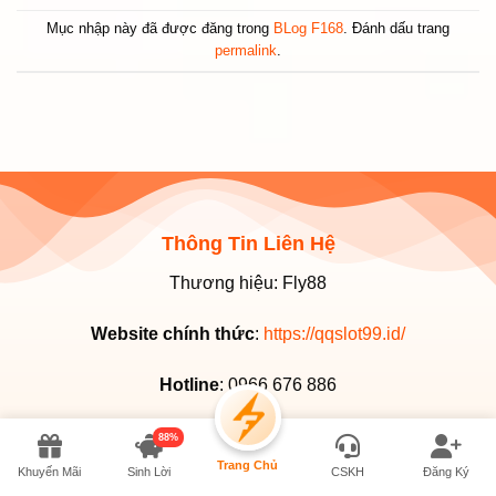
Người Mới
Mục nhập này đã được đăng trong
BLog F168
. Đánh dấu trang
permalink
.
Mẹo Cược Đá Gà F168 Giúp Người Mới Dễ Nắm
➤
Bắt Trận Đấu
Cách Xem Đá Gà F168 Đơn Giản Cho Người Mới
➤
Mẹo Bắn Cá F168 Ăn Xu Dễ Áp Dụng Cho Người
➤
Mới
Thông Tin Liên Hệ
Thương hiệu: Fly88
Cách Bắn Cá F168 Thắng Hiệu Quả Cho Người Mới
➤
Website chính thức
:
https://qqslot99.id/
Mẹo Săn Jackpot F168 Dành Cho Người Mới
➤
Hotline
: 0966 676 886
Cách Chơi Nổ Hũ F168 Cho Người Mới Bắt Đầu
➤
Email
:
f168mobicom@gmail.com
88%
Thủ Thuật Đánh Bài F168 Giúp Người Chơi Nâng
➤
Trang Chủ
Khuyến Mãi
Sinh Lời
CSKH
Đăng Ký
Cao Kinh Nghiệm
Địa chỉ
: 3A-3B Tôn Đức Thắng, Bến Nghé, Quận 1, Thành