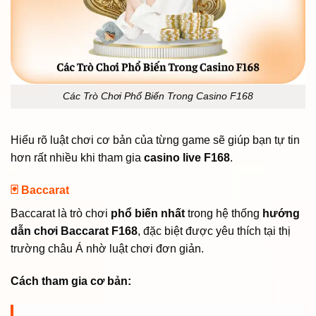
Các Trò Chơi Phổ Biến Trong Casino F168
Hiểu rõ luật chơi cơ bản của từng game sẽ giúp bạn tự tin
hơn rất nhiều khi tham gia
casino live F168
.
🃏 Baccarat
Baccarat là trò chơi
phổ biến nhất
trong hệ thống
hướng
dẫn chơi Baccarat F168
, đặc biệt được yêu thích tại thị
trường châu Á nhờ luật chơi đơn giản.
Cách tham gia cơ bản: