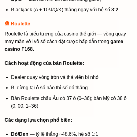
Blackjack (A + 10/J/Q/K) thắng ngay với hệ số
3:2
🎡 Roulette
Roulette là biểu tượng của casino thế giới — vòng quay
may mắn với vô số cách đặt cược hấp dẫn trong
game
casino F168
.
Cách hoạt động của bàn Roulette:
Dealer quay vòng tròn và thả viên bi nhỏ
Bi dừng tại ô số nào thì số đó thắng
Bàn Roulette châu Âu có 37 ô (0–36); bàn Mỹ có 38 ô
(0, 00, 1–36)
Các dạng lựa chọn phổ biến:
Đỏ/Đen
— tỷ lệ thắng ~48.6%, hệ số 1:1