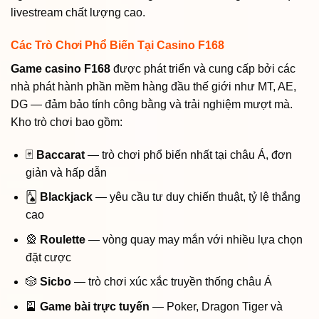
livestream chất lượng cao.
Các Trò Chơi Phổ Biến Tại Casino F168
Game casino F168
được phát triển và cung cấp bởi các
nhà phát hành phần mềm hàng đầu thế giới như MT, AE,
DG — đảm bảo tính công bằng và trải nghiệm mượt mà.
Kho trò chơi bao gồm:
🃏
Baccarat
— trò chơi phổ biến nhất tại châu Á, đơn
giản và hấp dẫn
🂡
Blackjack
— yêu cầu tư duy chiến thuật, tỷ lệ thắng
cao
🎡
Roulette
— vòng quay may mắn với nhiều lựa chọn
đặt cược
🎲
Sicbo
— trò chơi xúc xắc truyền thống châu Á
🎴
Game bài trực tuyến
— Poker, Dragon Tiger và